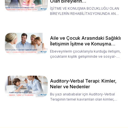
Olan Bireylerin
Rehabilitasyonunda Ana
İŞİTME VE KONUŞMA BOZUKLUĞU OLAN
Babaların Tutumları
BİREYLERİN REHABİLİTASYONUNDA ANA
BABALARIN TUTUMLARI EN BELİRLEYİC
Aile ve Çocuk Arasındaki Sağlıklı
İletişimin İşitme ve Konuşma
Rehabilitasyonundaki Rolü
Ebeveynlerin çocuklarıyla kurduğu iletişim,
çocukların kişilik gelişiminde ve sosyal-
duygusal süreç
Auditory-Verbal Terapi: Kimler,
Neler ve Nedenler
Bu yazı anababalar için Auditory-Verbal
Terapinin temel kavramları olan kimler,
neler ve nedenler üz