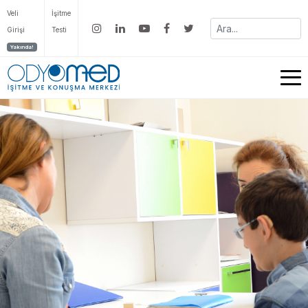
Veli
İşitme
Girişi
Testi
Yakında!