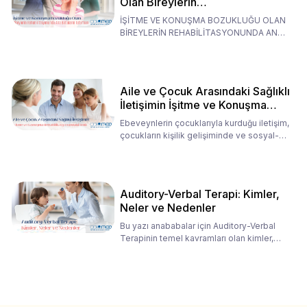
Olan Bireylerin
Rehabilitasyonunda Ana
İŞİTME VE KONUŞMA BOZUKLUĞU OLAN
Babaların Tutumları
BİREYLERİN REHABİLİTASYONUNDA ANA
BABALARIN TUTUMLARI EN BELİRLEYİC
Aile ve Çocuk Arasındaki Sağlıklı
İletişimin İşitme ve Konuşma
Rehabilitasyonundaki Rolü
Ebeveynlerin çocuklarıyla kurduğu iletişim,
çocukların kişilik gelişiminde ve sosyal-
duygusal süreç
Auditory-Verbal Terapi: Kimler,
Neler ve Nedenler
Bu yazı anababalar için Auditory-Verbal
Terapinin temel kavramları olan kimler,
neler ve nedenler üz