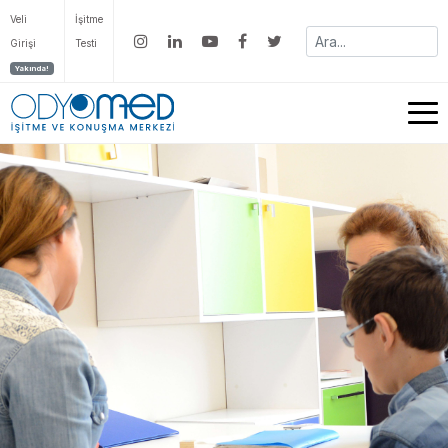
Veli
İşitme
Girişi
Testi
Yakında!