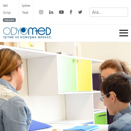
Veli
İşitme
Girişi
Testi
Yakında!