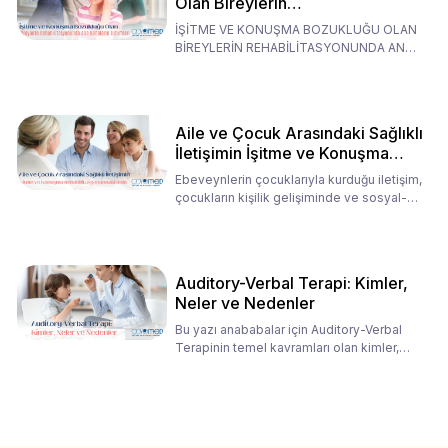
Olan Bireylerin
Rehabilitasyonunda Ana
İŞİTME VE KONUŞMA BOZUKLUĞU OLAN
Babaların Tutumları
BİREYLERİN REHABİLİTASYONUNDA ANA
BABALARIN TUTUMLARI EN BELİRLEYİC
Aile ve Çocuk Arasındaki Sağlıklı
İletişimin İşitme ve Konuşma
Rehabilitasyonundaki Rolü
Ebeveynlerin çocuklarıyla kurduğu iletişim,
çocukların kişilik gelişiminde ve sosyal-
duygusal süreç
Auditory-Verbal Terapi: Kimler,
Neler ve Nedenler
Bu yazı anababalar için Auditory-Verbal
Terapinin temel kavramları olan kimler,
neler ve nedenler üz