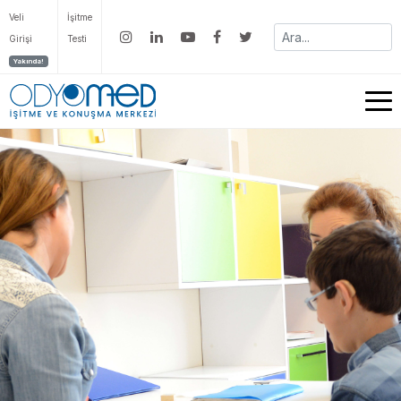
Veli
İşitme
Girişi
Testi
Yakında!