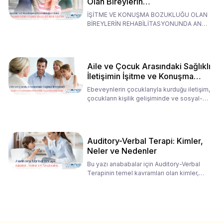
Olan Bireylerin
Rehabilitasyonunda Ana
İŞİTME VE KONUŞMA BOZUKLUĞU OLAN
Babaların Tutumları
BİREYLERİN REHABİLİTASYONUNDA ANA
BABALARIN TUTUMLARI EN BELİRLEYİC
Aile ve Çocuk Arasındaki Sağlıklı
İletişimin İşitme ve Konuşma
Rehabilitasyonundaki Rolü
Ebeveynlerin çocuklarıyla kurduğu iletişim,
çocukların kişilik gelişiminde ve sosyal-
duygusal süreç
Auditory-Verbal Terapi: Kimler,
Neler ve Nedenler
Bu yazı anababalar için Auditory-Verbal
Terapinin temel kavramları olan kimler,
neler ve nedenler üz