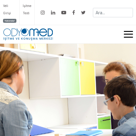
Veli
İşitme
Girişi
Testi
Yakında!