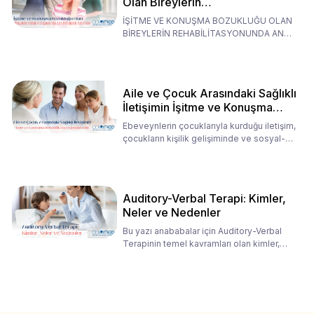
Olan Bireylerin
Rehabilitasyonunda Ana
İŞİTME VE KONUŞMA BOZUKLUĞU OLAN
Babaların Tutumları
BİREYLERİN REHABİLİTASYONUNDA ANA
BABALARIN TUTUMLARI EN BELİRLEYİC
Aile ve Çocuk Arasındaki Sağlıklı
İletişimin İşitme ve Konuşma
Rehabilitasyonundaki Rolü
Ebeveynlerin çocuklarıyla kurduğu iletişim,
çocukların kişilik gelişiminde ve sosyal-
duygusal süreç
Auditory-Verbal Terapi: Kimler,
Neler ve Nedenler
Bu yazı anababalar için Auditory-Verbal
Terapinin temel kavramları olan kimler,
neler ve nedenler üz