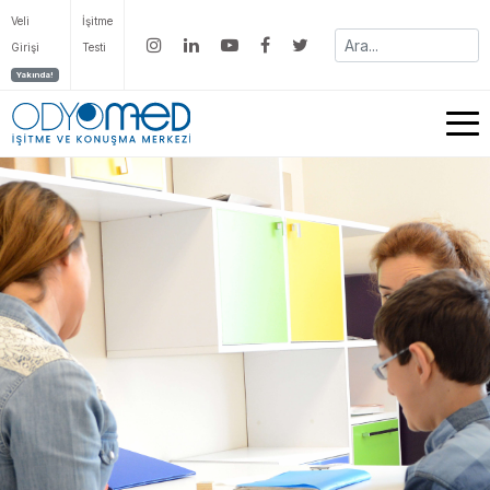
Veli
İşitme
Girişi
Testi
Yakında!