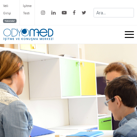
Veli
İşitme
Girişi
Testi
Yakında!