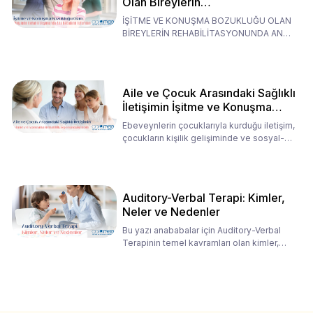
Olan Bireylerin
Rehabilitasyonunda Ana
İŞİTME VE KONUŞMA BOZUKLUĞU OLAN
Babaların Tutumları
BİREYLERİN REHABİLİTASYONUNDA ANA
BABALARIN TUTUMLARI EN BELİRLEYİC
Aile ve Çocuk Arasındaki Sağlıklı
İletişimin İşitme ve Konuşma
Rehabilitasyonundaki Rolü
Ebeveynlerin çocuklarıyla kurduğu iletişim,
çocukların kişilik gelişiminde ve sosyal-
duygusal süreç
Auditory-Verbal Terapi: Kimler,
Neler ve Nedenler
Bu yazı anababalar için Auditory-Verbal
Terapinin temel kavramları olan kimler,
neler ve nedenler üz