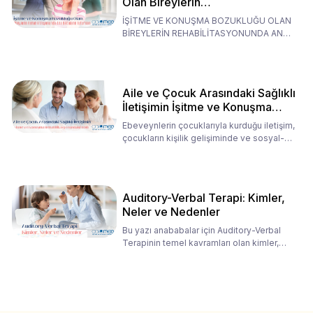
Olan Bireylerin
Rehabilitasyonunda Ana
İŞİTME VE KONUŞMA BOZUKLUĞU OLAN
Babaların Tutumları
BİREYLERİN REHABİLİTASYONUNDA ANA
BABALARIN TUTUMLARI EN BELİRLEYİC
Aile ve Çocuk Arasındaki Sağlıklı
İletişimin İşitme ve Konuşma
Rehabilitasyonundaki Rolü
Ebeveynlerin çocuklarıyla kurduğu iletişim,
çocukların kişilik gelişiminde ve sosyal-
duygusal süreç
Auditory-Verbal Terapi: Kimler,
Neler ve Nedenler
Bu yazı anababalar için Auditory-Verbal
Terapinin temel kavramları olan kimler,
neler ve nedenler üz