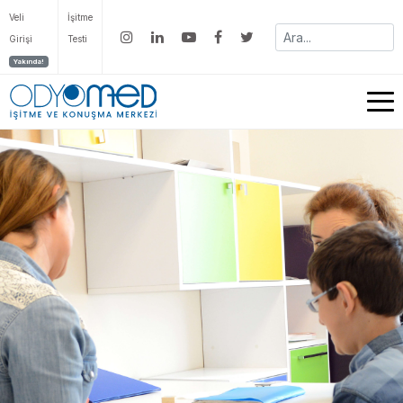
Veli
İşitme
Girişi
Testi
Yakında!