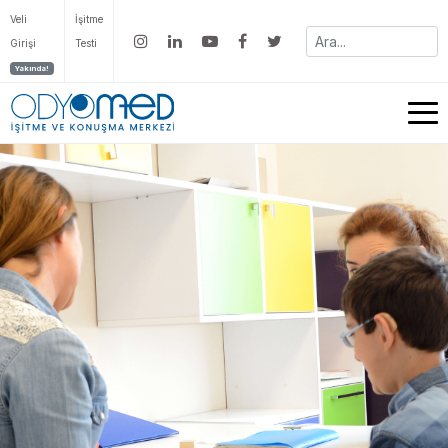
Veli
İşitme
Girişi
Testi
Yakında!