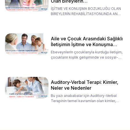
Olan Bireylerin
Rehabilitasyonunda Ana
İŞİTME VE KONUŞMA BOZUKLUĞU OLAN
Babaların Tutumları
BİREYLERİN REHABİLİTASYONUNDA ANA
BABALARIN TUTUMLARI EN BELİRLEYİC
Aile ve Çocuk Arasındaki Sağlıklı
İletişimin İşitme ve Konuşma
Rehabilitasyonundaki Rolü
Ebeveynlerin çocuklarıyla kurduğu iletişim,
çocukların kişilik gelişiminde ve sosyal-
duygusal süreç
Auditory-Verbal Terapi: Kimler,
Neler ve Nedenler
Bu yazı anababalar için Auditory-Verbal
Terapinin temel kavramları olan kimler,
neler ve nedenler üz