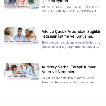
Olan Bireylerin
Rehabilitasyonunda Ana
İŞİTME VE KONUŞMA BOZUKLUĞU OLAN
Babaların Tutumları
BİREYLERİN REHABİLİTASYONUNDA ANA
BABALARIN TUTUMLARI EN BELİRLEYİC
Aile ve Çocuk Arasındaki Sağlıklı
İletişimin İşitme ve Konuşma
Rehabilitasyonundaki Rolü
Ebeveynlerin çocuklarıyla kurduğu iletişim,
çocukların kişilik gelişiminde ve sosyal-
duygusal süreç
Auditory-Verbal Terapi: Kimler,
Neler ve Nedenler
Bu yazı anababalar için Auditory-Verbal
Terapinin temel kavramları olan kimler,
neler ve nedenler üz