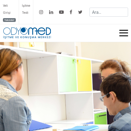
Veli
İşitme
Girişi
Testi
Yakında!