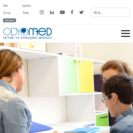
Veli
İşitme
Girişi
Testi
Yakında!