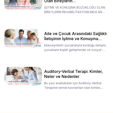
Olan Bireylerin
Rehabilitasyonunda Ana
İŞİTME VE KONUŞMA BOZUKLUĞU OLAN
Babaların Tutumları
BİREYLERİN REHABİLİTASYONUNDA ANA
BABALARIN TUTUMLARI EN BELİRLEYİC
Aile ve Çocuk Arasındaki Sağlıklı
İletişimin İşitme ve Konuşma
Rehabilitasyonundaki Rolü
Ebeveynlerin çocuklarıyla kurduğu iletişim,
çocukların kişilik gelişiminde ve sosyal-
duygusal süreç
Auditory-Verbal Terapi: Kimler,
Neler ve Nedenler
Bu yazı anababalar için Auditory-Verbal
Terapinin temel kavramları olan kimler,
neler ve nedenler üz