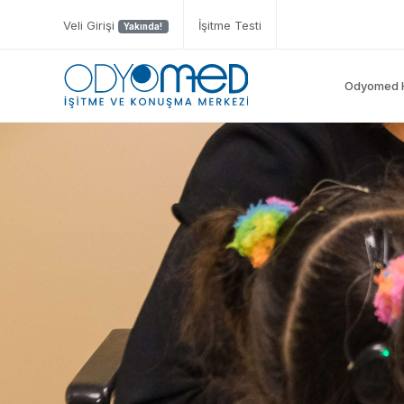
Veli Girişi
İşitme Testi
Yakında!
Odyomed 