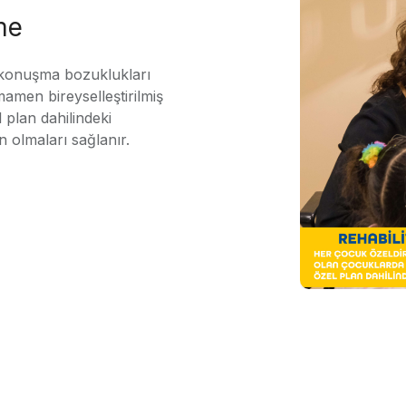
me
 konuşma bozuklukları
mamen bireyselleştirilmiş
 plan dahilindeki
n olmaları sağlanır.