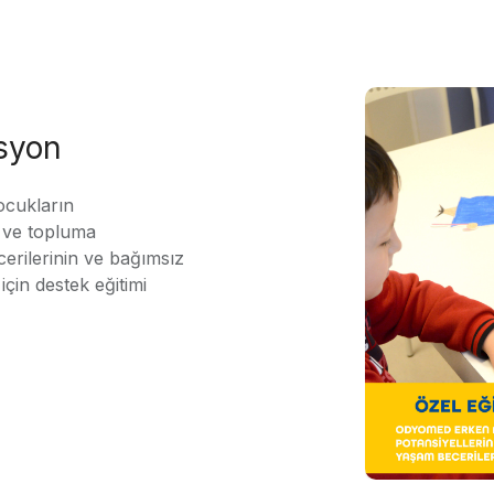
asyon
ocukların
ı ve topluma
erilerinin ve bağımsız
için destek eğitimi