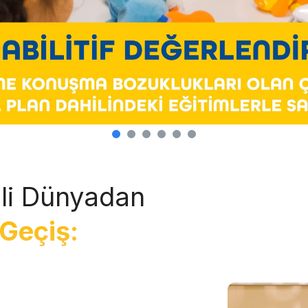
li Dünyadan
Geçiş: