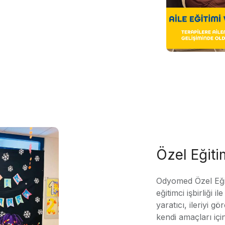
Özel Eğit
Odyomed Özel Eği
eğitimci işbirliği 
yaratıcı, ileriyi g
kendi amaçları içi