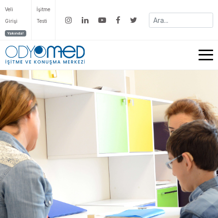
Veli
İşitme
Girişi
Testi
Yakında!