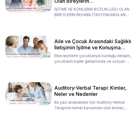
Olan Bireylerin
Rehabilitasyonunda Ana
İŞİTME VE KONUŞMA BOZUKLUĞU OLAN
Babaların Tutumları
BİREYLERİN REHABİLİTASYONUNDA ANA
BABALARIN TUTUMLARI EN BELİRLEYİC
Aile ve Çocuk Arasındaki Sağlıklı
İletişimin İşitme ve Konuşma
Rehabilitasyonundaki Rolü
Ebeveynlerin çocuklarıyla kurduğu iletişim,
çocukların kişilik gelişiminde ve sosyal-
duygusal süreç
Auditory-Verbal Terapi: Kimler,
Neler ve Nedenler
Bu yazı anababalar için Auditory-Verbal
Terapinin temel kavramları olan kimler,
neler ve nedenler üz