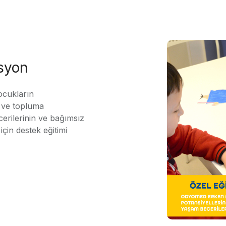
asyon
ocukların
ı ve topluma
erilerinin ve bağımsız
için destek eğitimi