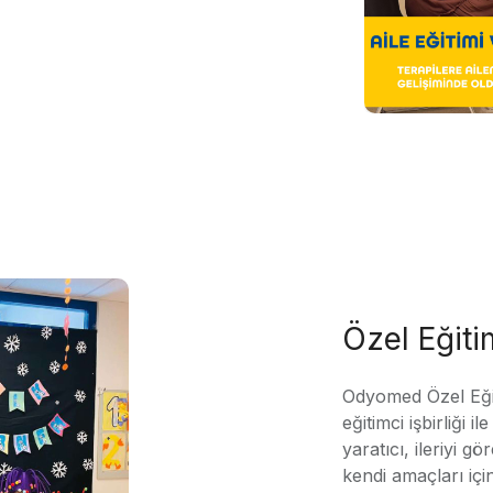
Özel Eğit
Odyomed Özel Eği
eğitimci işbirliği 
yaratıcı, ileriyi g
kendi amaçları içi