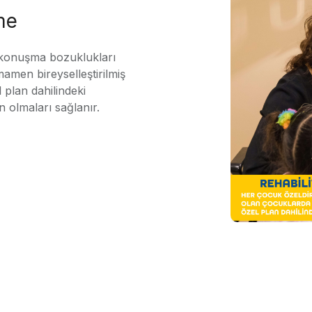
me
 konuşma bozuklukları
mamen bireyselleştirilmiş
 plan dahilindeki
n olmaları sağlanır.