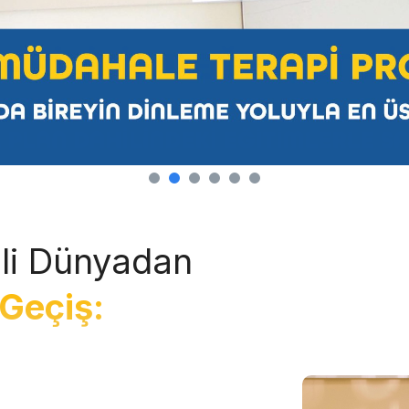
li Dünyadan
Geçiş: