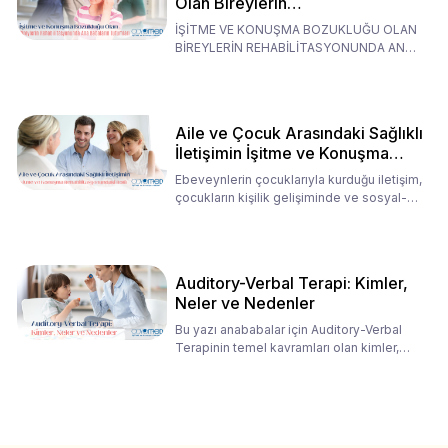
Olan Bireylerin
Rehabilitasyonunda Ana
İŞİTME VE KONUŞMA BOZUKLUĞU OLAN
Babaların Tutumları
BİREYLERİN REHABİLİTASYONUNDA ANA
BABALARIN TUTUMLARI EN BELİRLEYİC
Aile ve Çocuk Arasındaki Sağlıklı
İletişimin İşitme ve Konuşma
Rehabilitasyonundaki Rolü
Ebeveynlerin çocuklarıyla kurduğu iletişim,
çocukların kişilik gelişiminde ve sosyal-
duygusal süreç
Auditory-Verbal Terapi: Kimler,
Neler ve Nedenler
Bu yazı anababalar için Auditory-Verbal
Terapinin temel kavramları olan kimler,
neler ve nedenler üz