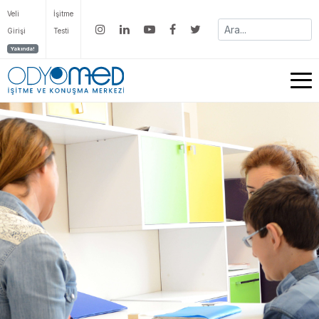
Veli
İşitme
Girişi
Testi
Yakında!