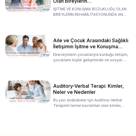
Olan Bireylerin
Rehabilitasyonunda Ana
İŞİTME VE KONUŞMA BOZUKLUĞU OLAN
Babaların Tutumları
BİREYLERİN REHABİLİTASYONUNDA ANA
BABALARIN TUTUMLARI EN BELİRLEYİC
Aile ve Çocuk Arasındaki Sağlıklı
İletişimin İşitme ve Konuşma
Rehabilitasyonundaki Rolü
Ebeveynlerin çocuklarıyla kurduğu iletişim,
çocukların kişilik gelişiminde ve sosyal-
duygusal süreç
Auditory-Verbal Terapi: Kimler,
Neler ve Nedenler
Bu yazı anababalar için Auditory-Verbal
Terapinin temel kavramları olan kimler,
neler ve nedenler üz