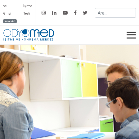
Veli
İşitme
Girişi
Testi
Yakında!