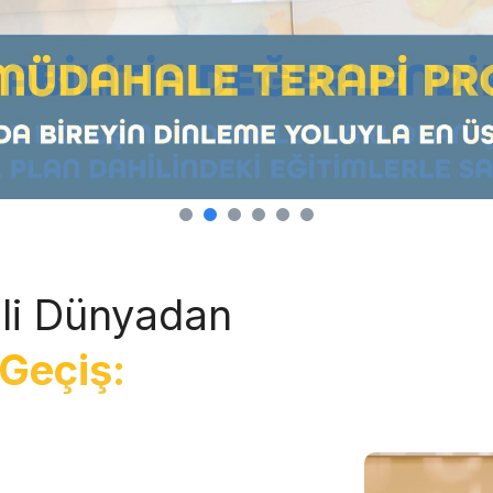
li Dünyadan
Geçiş: