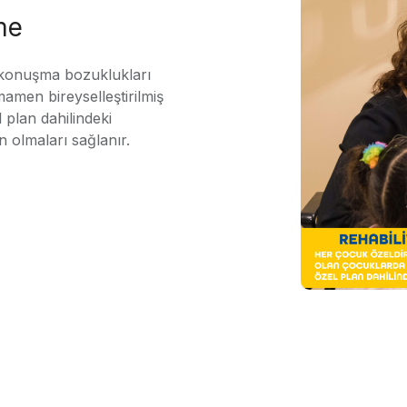
me
 konuşma bozuklukları
mamen bireyselleştirilmiş
 plan dahilindeki
n olmaları sağlanır.