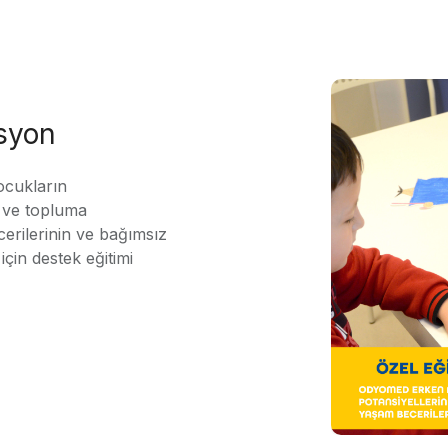
asyon
ocukların
ı ve topluma
erilerinin ve bağımsız
için destek eğitimi