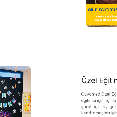
Özel Eğit
Odyomed Özel Eği
eğitimci işbirliği 
yaratıcı, ileriyi g
kendi amaçları içi