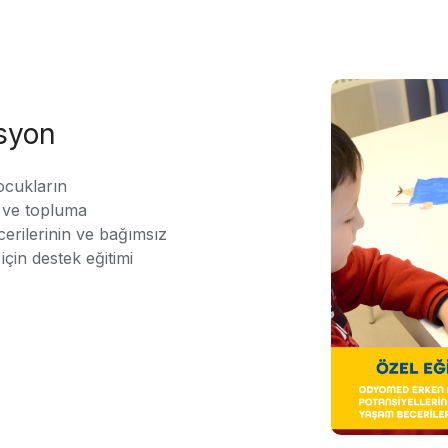
asyon
ocukların
ı ve topluma
erilerinin ve bağımsız
için destek eğitimi