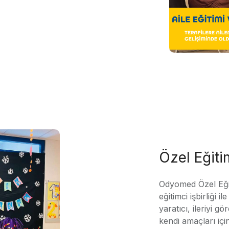
Özel Eğit
Odyomed Özel Eği
eğitimci işbirliği 
yaratıcı, ileriyi g
kendi amaçları içi