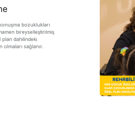
me
 konuşma bozuklukları
mamen bireyselleştirilmiş
 plan dahilindeki
n olmaları sağlanır.