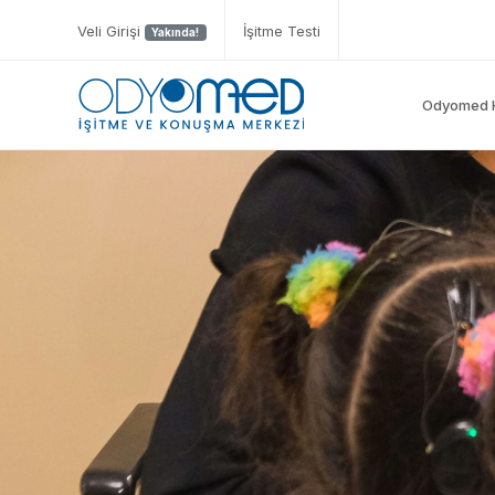
Veli Girişi
İşitme Testi
Yakında!
Odyomed 