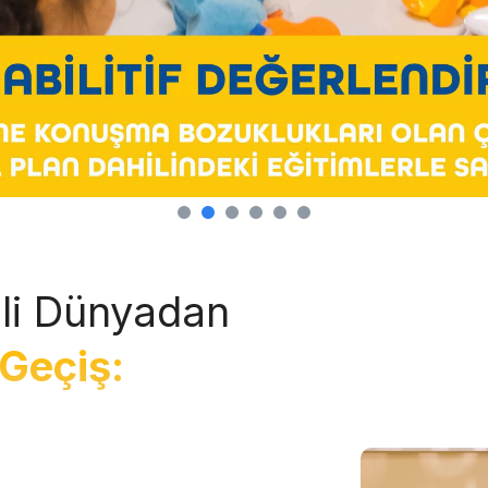
li Dünyadan
Geçiş: