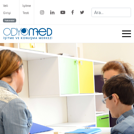
Veli
İşitme
Girişi
Testi
Yakında!