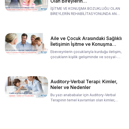
Olan Bireylerin
Rehabilitasyonunda Ana
İŞİTME VE KONUŞMA BOZUKLUĞU OLAN
Babaların Tutumları
BİREYLERİN REHABİLİTASYONUNDA ANA
BABALARIN TUTUMLARI EN BELİRLEYİC
Aile ve Çocuk Arasındaki Sağlıklı
İletişimin İşitme ve Konuşma
Rehabilitasyonundaki Rolü
Ebeveynlerin çocuklarıyla kurduğu iletişim,
çocukların kişilik gelişiminde ve sosyal-
duygusal süreç
Auditory-Verbal Terapi: Kimler,
Neler ve Nedenler
Bu yazı anababalar için Auditory-Verbal
Terapinin temel kavramları olan kimler,
neler ve nedenler üz