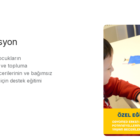
asyon
ocukların
ı ve topluma
erilerinin ve bağımsız
için destek eğitimi