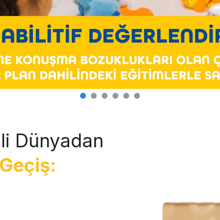
li Dünyadan
Geçiş: