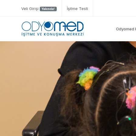
Veli Girişi
İşitme Testi
Yakında!
Odyomed 