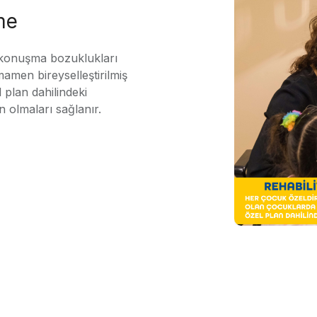
me
 konuşma bozuklukları
mamen bireyselleştirilmiş
 plan dahilindeki
n olmaları sağlanır.