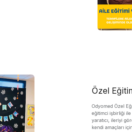
Özel Eğit
Odyomed Özel Eği
eğitimci işbirliği 
yaratıcı, ileriyi g
kendi amaçları içi