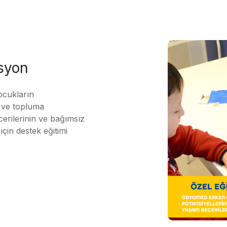
asyon
ocukların
ı ve topluma
erilerinin ve bağımsız
için destek eğitimi