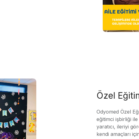
Özel Eğit
Odyomed Özel Eği
eğitimci işbirliği 
yaratıcı, ileriyi g
kendi amaçları içi