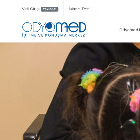
Veli Girişi
İşitme Testi
Yakında!
Odyomed 