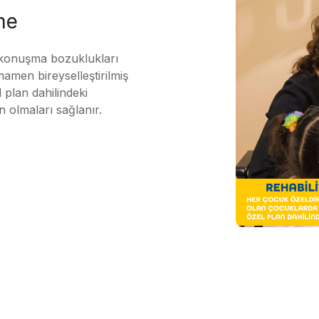
me
 konuşma bozuklukları
mamen bireyselleştirilmiş
 plan dahilindeki
n olmaları sağlanır.