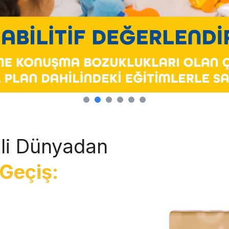
li Dünyadan
Geçiş: