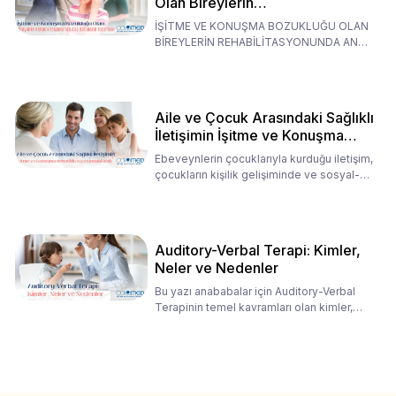
Olan Bireylerin
Rehabilitasyonunda Ana
İŞİTME VE KONUŞMA BOZUKLUĞU OLAN
Babaların Tutumları
BİREYLERİN REHABİLİTASYONUNDA ANA
BABALARIN TUTUMLARI EN BELİRLEYİC
Aile ve Çocuk Arasındaki Sağlıklı
İletişimin İşitme ve Konuşma
Rehabilitasyonundaki Rolü
Ebeveynlerin çocuklarıyla kurduğu iletişim,
çocukların kişilik gelişiminde ve sosyal-
duygusal süreç
Auditory-Verbal Terapi: Kimler,
Neler ve Nedenler
Bu yazı anababalar için Auditory-Verbal
Terapinin temel kavramları olan kimler,
neler ve nedenler üz