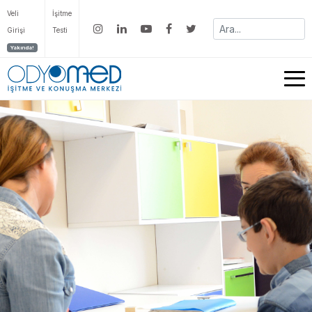
Veli
İşitme
Girişi
Testi
Yakında!