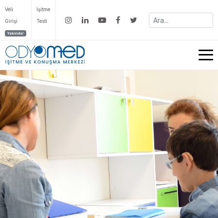
Veli
İşitme
Girişi
Testi
Yakında!