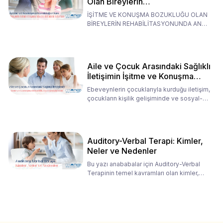
Olan Bireylerin
Rehabilitasyonunda Ana
İŞİTME VE KONUŞMA BOZUKLUĞU OLAN
Babaların Tutumları
BİREYLERİN REHABİLİTASYONUNDA ANA
BABALARIN TUTUMLARI EN BELİRLEYİC
Aile ve Çocuk Arasındaki Sağlıklı
İletişimin İşitme ve Konuşma
Rehabilitasyonundaki Rolü
Ebeveynlerin çocuklarıyla kurduğu iletişim,
çocukların kişilik gelişiminde ve sosyal-
duygusal süreç
Auditory-Verbal Terapi: Kimler,
Neler ve Nedenler
Bu yazı anababalar için Auditory-Verbal
Terapinin temel kavramları olan kimler,
neler ve nedenler üz