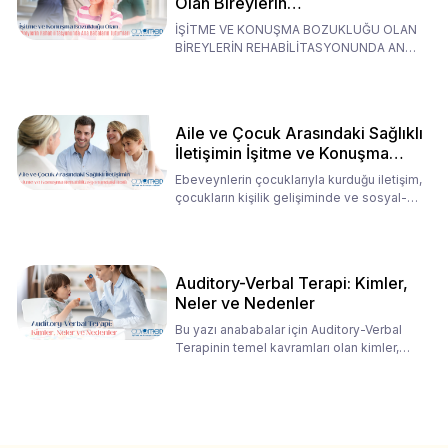
Olan Bireylerin
Rehabilitasyonunda Ana
İŞİTME VE KONUŞMA BOZUKLUĞU OLAN
Babaların Tutumları
BİREYLERİN REHABİLİTASYONUNDA ANA
BABALARIN TUTUMLARI EN BELİRLEYİC
Aile ve Çocuk Arasındaki Sağlıklı
İletişimin İşitme ve Konuşma
Rehabilitasyonundaki Rolü
Ebeveynlerin çocuklarıyla kurduğu iletişim,
çocukların kişilik gelişiminde ve sosyal-
duygusal süreç
Auditory-Verbal Terapi: Kimler,
Neler ve Nedenler
Bu yazı anababalar için Auditory-Verbal
Terapinin temel kavramları olan kimler,
neler ve nedenler üz