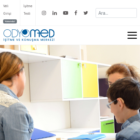
Veli
İşitme
Girişi
Testi
Yakında!