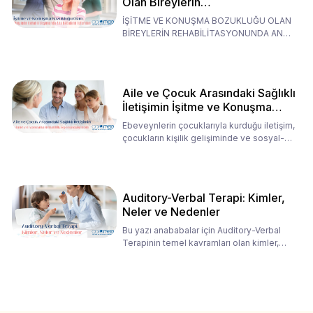
Olan Bireylerin
Rehabilitasyonunda Ana
İŞİTME VE KONUŞMA BOZUKLUĞU OLAN
Babaların Tutumları
BİREYLERİN REHABİLİTASYONUNDA ANA
BABALARIN TUTUMLARI EN BELİRLEYİC
Aile ve Çocuk Arasındaki Sağlıklı
İletişimin İşitme ve Konuşma
Rehabilitasyonundaki Rolü
Ebeveynlerin çocuklarıyla kurduğu iletişim,
çocukların kişilik gelişiminde ve sosyal-
duygusal süreç
Auditory-Verbal Terapi: Kimler,
Neler ve Nedenler
Bu yazı anababalar için Auditory-Verbal
Terapinin temel kavramları olan kimler,
neler ve nedenler üz