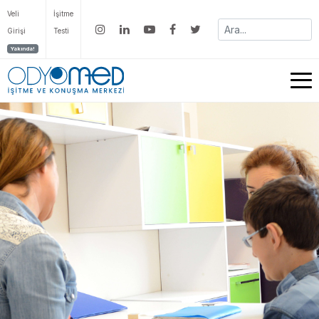
Veli
İşitme
Girişi
Testi
Yakında!