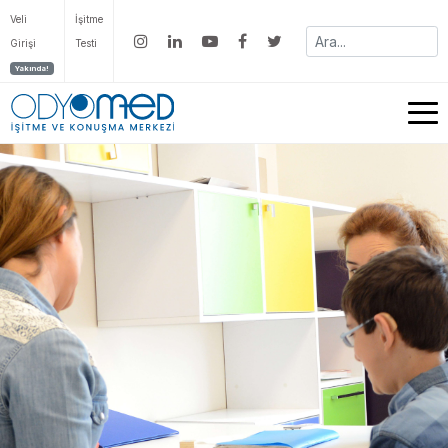
Veli
İşitme
Girişi
Testi
Yakında!