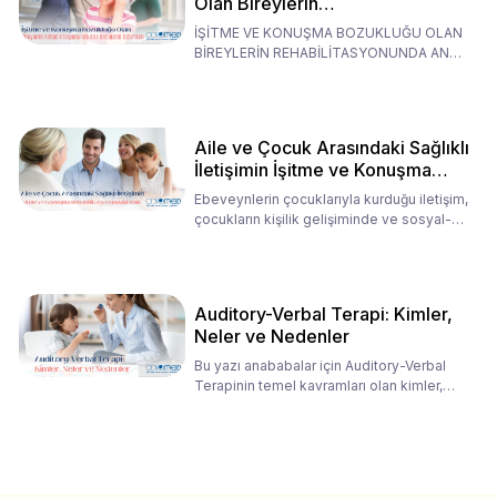
Olan Bireylerin
Rehabilitasyonunda Ana
İŞİTME VE KONUŞMA BOZUKLUĞU OLAN
Babaların Tutumları
BİREYLERİN REHABİLİTASYONUNDA ANA
BABALARIN TUTUMLARI EN BELİRLEYİC
Aile ve Çocuk Arasındaki Sağlıklı
İletişimin İşitme ve Konuşma
Rehabilitasyonundaki Rolü
Ebeveynlerin çocuklarıyla kurduğu iletişim,
çocukların kişilik gelişiminde ve sosyal-
duygusal süreç
Auditory-Verbal Terapi: Kimler,
Neler ve Nedenler
Bu yazı anababalar için Auditory-Verbal
Terapinin temel kavramları olan kimler,
neler ve nedenler üz