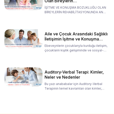
Olan Bireylerin
Rehabilitasyonunda Ana
İŞİTME VE KONUŞMA BOZUKLUĞU OLAN
Babaların Tutumları
BİREYLERİN REHABİLİTASYONUNDA ANA
BABALARIN TUTUMLARI EN BELİRLEYİC
Aile ve Çocuk Arasındaki Sağlıklı
İletişimin İşitme ve Konuşma
Rehabilitasyonundaki Rolü
Ebeveynlerin çocuklarıyla kurduğu iletişim,
çocukların kişilik gelişiminde ve sosyal-
duygusal süreç
Auditory-Verbal Terapi: Kimler,
Neler ve Nedenler
Bu yazı anababalar için Auditory-Verbal
Terapinin temel kavramları olan kimler,
neler ve nedenler üz