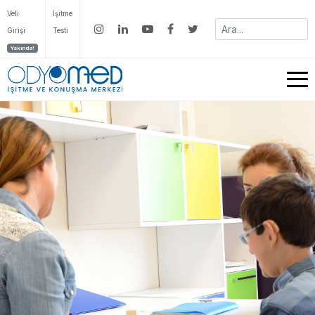
Veli
İşitme
Girişi
Testi
Yakında!