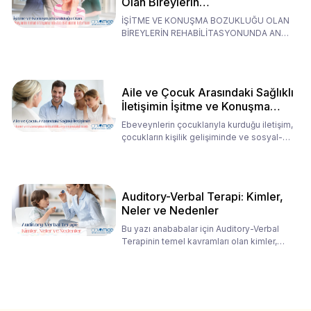
Olan Bireylerin
Rehabilitasyonunda Ana
İŞİTME VE KONUŞMA BOZUKLUĞU OLAN
Babaların Tutumları
BİREYLERİN REHABİLİTASYONUNDA ANA
BABALARIN TUTUMLARI EN BELİRLEYİC
Aile ve Çocuk Arasındaki Sağlıklı
İletişimin İşitme ve Konuşma
Rehabilitasyonundaki Rolü
Ebeveynlerin çocuklarıyla kurduğu iletişim,
çocukların kişilik gelişiminde ve sosyal-
duygusal süreç
Auditory-Verbal Terapi: Kimler,
Neler ve Nedenler
Bu yazı anababalar için Auditory-Verbal
Terapinin temel kavramları olan kimler,
neler ve nedenler üz