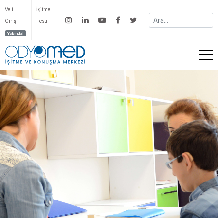
Veli
İşitme
Girişi
Testi
Yakında!