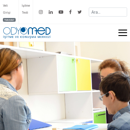
Veli
İşitme
Girişi
Testi
Yakında!