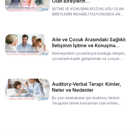
Olan Bireylerin
Rehabilitasyonunda Ana
İŞİTME VE KONUŞMA BOZUKLUĞU OLAN
Babaların Tutumları
BİREYLERİN REHABİLİTASYONUNDA ANA
BABALARIN TUTUMLARI EN BELİRLEYİC
Aile ve Çocuk Arasındaki Sağlıklı
İletişimin İşitme ve Konuşma
Rehabilitasyonundaki Rolü
Ebeveynlerin çocuklarıyla kurduğu iletişim,
çocukların kişilik gelişiminde ve sosyal-
duygusal süreç
Auditory-Verbal Terapi: Kimler,
Neler ve Nedenler
Bu yazı anababalar için Auditory-Verbal
Terapinin temel kavramları olan kimler,
neler ve nedenler üz