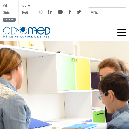
Veli
İşitme
Girişi
Testi
Yakında!