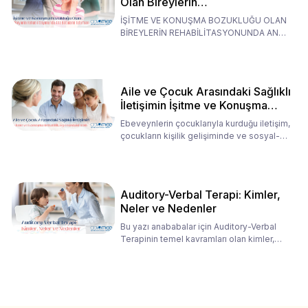
Olan Bireylerin
Rehabilitasyonunda Ana
İŞİTME VE KONUŞMA BOZUKLUĞU OLAN
Babaların Tutumları
BİREYLERİN REHABİLİTASYONUNDA ANA
BABALARIN TUTUMLARI EN BELİRLEYİC
Aile ve Çocuk Arasındaki Sağlıklı
İletişimin İşitme ve Konuşma
Rehabilitasyonundaki Rolü
Ebeveynlerin çocuklarıyla kurduğu iletişim,
çocukların kişilik gelişiminde ve sosyal-
duygusal süreç
Auditory-Verbal Terapi: Kimler,
Neler ve Nedenler
Bu yazı anababalar için Auditory-Verbal
Terapinin temel kavramları olan kimler,
neler ve nedenler üz