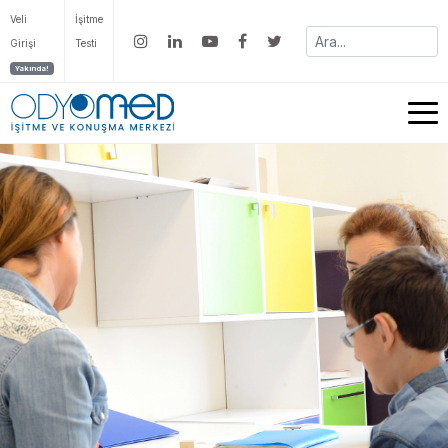
Veli
İşitme
Girişi
Testi
Yakında!