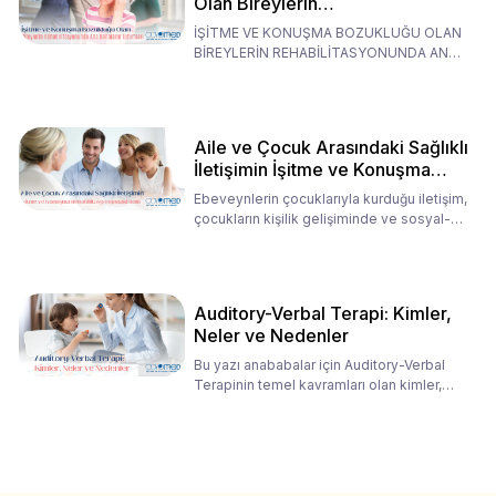
Olan Bireylerin
Rehabilitasyonunda Ana
İŞİTME VE KONUŞMA BOZUKLUĞU OLAN
Babaların Tutumları
BİREYLERİN REHABİLİTASYONUNDA ANA
BABALARIN TUTUMLARI EN BELİRLEYİC
Aile ve Çocuk Arasındaki Sağlıklı
İletişimin İşitme ve Konuşma
Rehabilitasyonundaki Rolü
Ebeveynlerin çocuklarıyla kurduğu iletişim,
çocukların kişilik gelişiminde ve sosyal-
duygusal süreç
Auditory-Verbal Terapi: Kimler,
Neler ve Nedenler
Bu yazı anababalar için Auditory-Verbal
Terapinin temel kavramları olan kimler,
neler ve nedenler üz