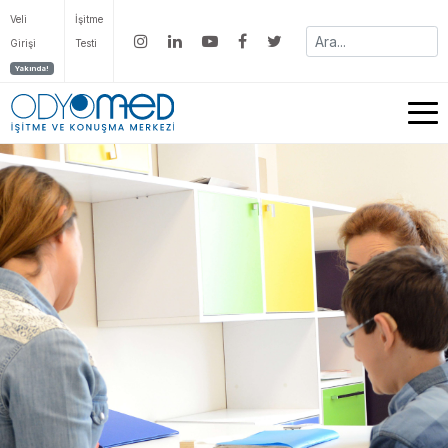
Veli
İşitme
Girişi
Testi
Yakında!