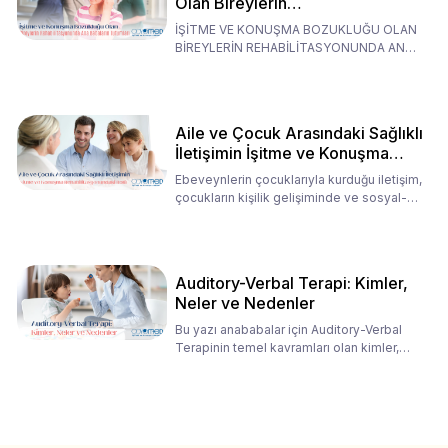
Olan Bireylerin
Rehabilitasyonunda Ana
İŞİTME VE KONUŞMA BOZUKLUĞU OLAN
Babaların Tutumları
BİREYLERİN REHABİLİTASYONUNDA ANA
BABALARIN TUTUMLARI EN BELİRLEYİC
Aile ve Çocuk Arasındaki Sağlıklı
İletişimin İşitme ve Konuşma
Rehabilitasyonundaki Rolü
Ebeveynlerin çocuklarıyla kurduğu iletişim,
çocukların kişilik gelişiminde ve sosyal-
duygusal süreç
Auditory-Verbal Terapi: Kimler,
Neler ve Nedenler
Bu yazı anababalar için Auditory-Verbal
Terapinin temel kavramları olan kimler,
neler ve nedenler üz