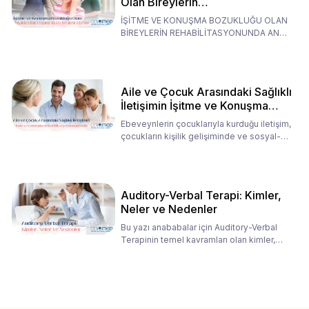
Olan Bireylerin
Rehabilitasyonunda Ana
İŞİTME VE KONUŞMA BOZUKLUĞU OLAN
Babaların Tutumları
BİREYLERİN REHABİLİTASYONUNDA ANA
BABALARIN TUTUMLARI EN BELİRLEYİC
Aile ve Çocuk Arasındaki Sağlıklı
İletişimin İşitme ve Konuşma
Rehabilitasyonundaki Rolü
Ebeveynlerin çocuklarıyla kurduğu iletişim,
çocukların kişilik gelişiminde ve sosyal-
duygusal süreç
Auditory-Verbal Terapi: Kimler,
Neler ve Nedenler
Bu yazı anababalar için Auditory-Verbal
Terapinin temel kavramları olan kimler,
neler ve nedenler üz