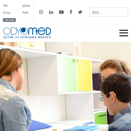
Veli
İşitme
Girişi
Testi
Yakında!