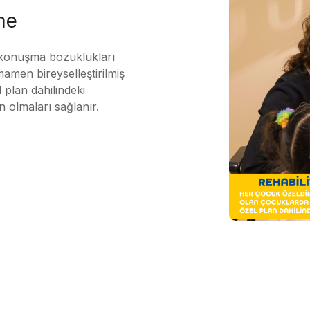
me
 konuşma bozuklukları
mamen bireyselleştirilmiş
 plan dahilindeki
n olmaları sağlanır.