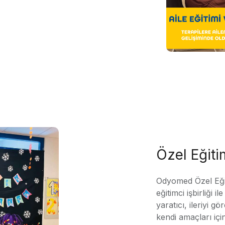
Özel Eğit
Odyomed Özel Eği
eğitimci işbirliği 
yaratıcı, ileriyi g
kendi amaçları içi