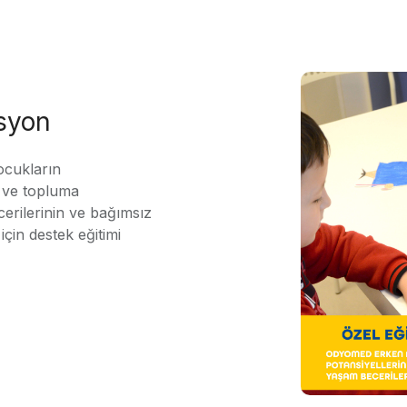
asyon
ocukların
ı ve topluma
erilerinin ve bağımsız
için destek eğitimi