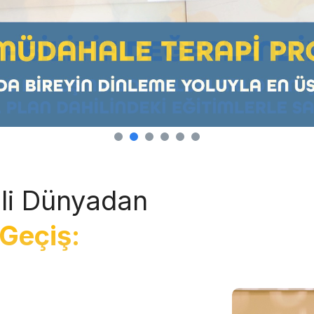
li Dünyadan
Geçiş: