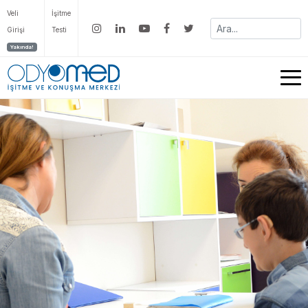
Veli
İşitme
Girişi
Testi
Yakında!