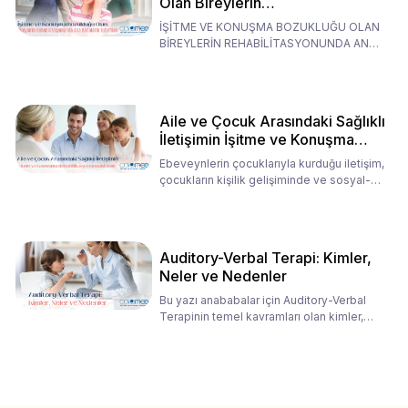
Olan Bireylerin
Rehabilitasyonunda Ana
İŞİTME VE KONUŞMA BOZUKLUĞU OLAN
Babaların Tutumları
BİREYLERİN REHABİLİTASYONUNDA ANA
BABALARIN TUTUMLARI EN BELİRLEYİC
Aile ve Çocuk Arasındaki Sağlıklı
İletişimin İşitme ve Konuşma
Rehabilitasyonundaki Rolü
Ebeveynlerin çocuklarıyla kurduğu iletişim,
çocukların kişilik gelişiminde ve sosyal-
duygusal süreç
Auditory-Verbal Terapi: Kimler,
Neler ve Nedenler
Bu yazı anababalar için Auditory-Verbal
Terapinin temel kavramları olan kimler,
neler ve nedenler üz