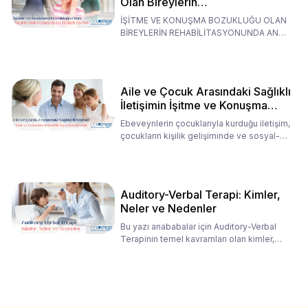
Olan Bireylerin
Rehabilitasyonunda Ana
İŞİTME VE KONUŞMA BOZUKLUĞU OLAN
Babaların Tutumları
BİREYLERİN REHABİLİTASYONUNDA ANA
BABALARIN TUTUMLARI EN BELİRLEYİC
Aile ve Çocuk Arasındaki Sağlıklı
İletişimin İşitme ve Konuşma
Rehabilitasyonundaki Rolü
Ebeveynlerin çocuklarıyla kurduğu iletişim,
çocukların kişilik gelişiminde ve sosyal-
duygusal süreç
Auditory-Verbal Terapi: Kimler,
Neler ve Nedenler
Bu yazı anababalar için Auditory-Verbal
Terapinin temel kavramları olan kimler,
neler ve nedenler üz