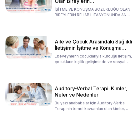
Olan Bireylerin
Rehabilitasyonunda Ana
İŞİTME VE KONUŞMA BOZUKLUĞU OLAN
Babaların Tutumları
BİREYLERİN REHABİLİTASYONUNDA ANA
BABALARIN TUTUMLARI EN BELİRLEYİC
Aile ve Çocuk Arasındaki Sağlıklı
İletişimin İşitme ve Konuşma
Rehabilitasyonundaki Rolü
Ebeveynlerin çocuklarıyla kurduğu iletişim,
çocukların kişilik gelişiminde ve sosyal-
duygusal süreç
Auditory-Verbal Terapi: Kimler,
Neler ve Nedenler
Bu yazı anababalar için Auditory-Verbal
Terapinin temel kavramları olan kimler,
neler ve nedenler üz