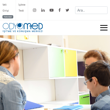
Veli
İşitme
Girişi
Testi
Yakında!