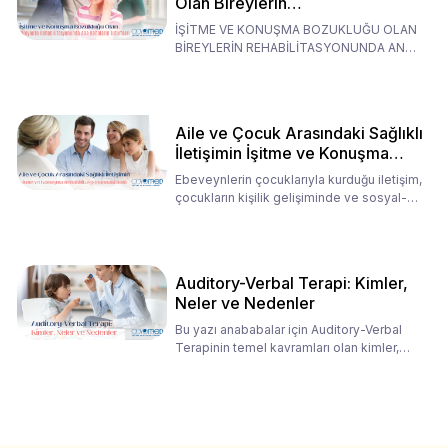
Olan Bireylerin
Rehabilitasyonunda Ana
İŞİTME VE KONUŞMA BOZUKLUĞU OLAN
Babaların Tutumları
BİREYLERİN REHABİLİTASYONUNDA ANA
BABALARIN TUTUMLARI EN BELİRLEYİC
Aile ve Çocuk Arasındaki Sağlıklı
İletişimin İşitme ve Konuşma
Rehabilitasyonundaki Rolü
Ebeveynlerin çocuklarıyla kurduğu iletişim,
çocukların kişilik gelişiminde ve sosyal-
duygusal süreç
Auditory-Verbal Terapi: Kimler,
Neler ve Nedenler
Bu yazı anababalar için Auditory-Verbal
Terapinin temel kavramları olan kimler,
neler ve nedenler üz