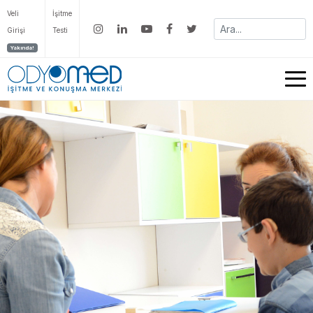
Veli
İşitme
Girişi
Testi
Yakında!