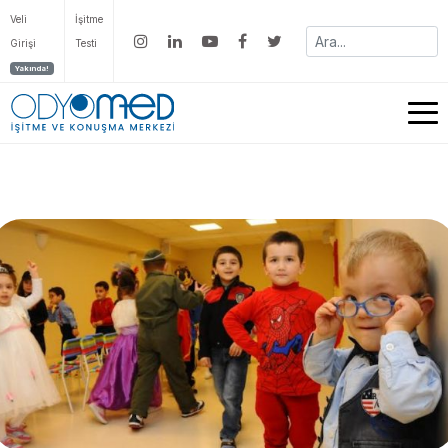
Veli
İşitme
Girişi
Testi
Yakında!