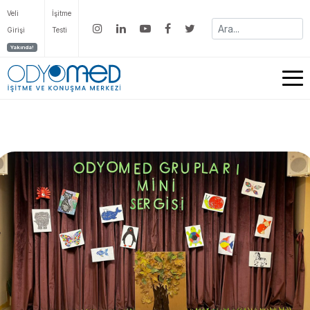
Veli
İşitme
Girişi
Testi
Yakında!