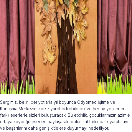
Sergimiz, belirli periyotlarla yıl boyunca Odyomed İşitme ve
Konuşma Merkezimizde ziyaret edilebilecek ve her ay yenilenen
farklı eserlerle sizleri buluşturacak. Bu etkinlik, çocuklarımızın azimle
ortaya koyduğu eserleri paylaşarak toplumsal farkındalık yaratmayı
ve başarılarını daha geniş kitlelere duyurmayı hedefliyor.