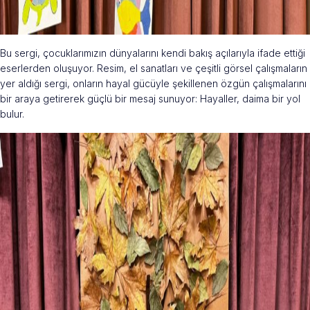
Bu sergi, çocuklarımızın dünyalarını kendi bakış açılarıyla ifade ettiği
eserlerden oluşuyor. Resim, el sanatları ve çeşitli görsel çalışmaların
yer aldığı sergi, onların hayal gücüyle şekillenen özgün çalışmalarını
bir araya getirerek güçlü bir mesaj sunuyor: Hayaller, daima bir yol
bulur.